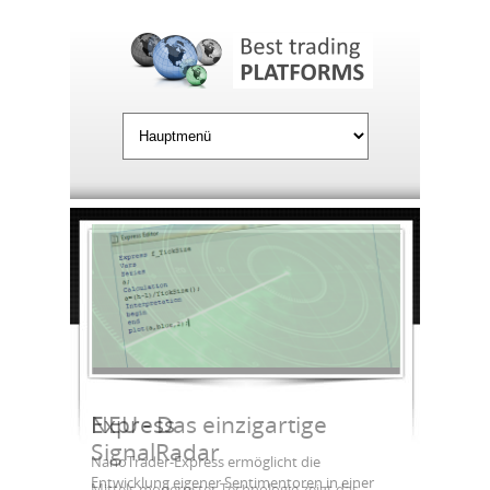
Jump to Navigation
Express
NanoTrader-Express ermöglicht die
Entwicklung eigener Sentimentoren in einer