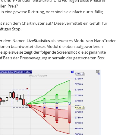
3, 6 und 9 Perioden entwickelt? Und wo liegen diese Preise im
len Preis?
in eine gewisse Richtung, oder sind sie einfach nur zufällig
at nach dem Chartmuster auf? Diese vermittelt ein Gefühl für
ftigen Stop.
nter dem Namen
LiveStatistics
als neuestes Modul von NanoTrader
tionen beantwortet dieses Modul die oben aufgeworfenen
 Beispielsweise zeigt der folgende Screenshot die sogenannte
uf Basis der Preisbewegung innerhalb der gestrichelten Box: