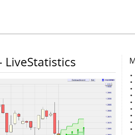
Jump to Navigation
LiveStatistics
M