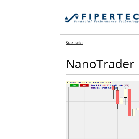
Startseite
Sie sind hier
NanoTrader - 