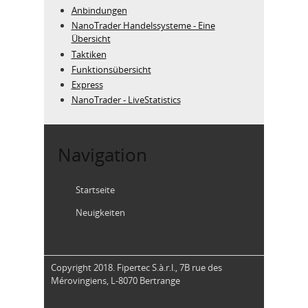
Anbindungen
NanoTrader Handelssysteme - Eine
Übersicht
Taktiken
Funktionsübersicht
Express
NanoTrader - LiveStatistics
Navigation
Startseite
Neuigkeiten
Copyright 2018. Fipertec S.à.r.l., 7B rue des
Mérovingiens, L-8070 Bertrange